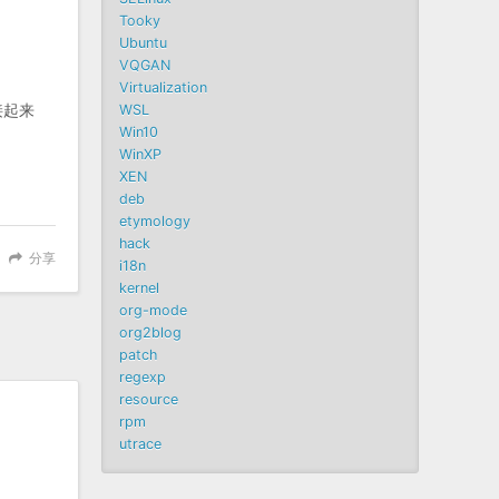
Tooky
Ubuntu
VQGAN
Virtualization
接起来
WSL
Win10
WinXP
XEN
deb
etymology
hack
分享
i18n
kernel
org-mode
org2blog
patch
regexp
resource
rpm
utrace