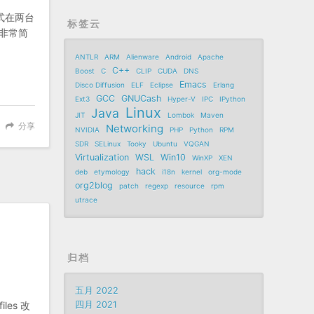
式在两台
标签云
非常简
ANTLR
ARM
Alienware
Android
Apache
C++
Boost
C
CLIP
CUDA
DNS
Emacs
Disco Diffusion
ELF
Eclipse
Erlang
GCC
GNUCash
Ext3
Hyper-V
IPC
IPython
Linux
Java
JIT
Lombok
Maven
分享
Networking
NVIDIA
PHP
Python
RPM
SDR
SELinux
Tooky
Ubuntu
VQGAN
Virtualization
WSL
Win10
WinXP
XEN
hack
deb
etymology
i18n
kernel
org-mode
org2blog
patch
regexp
resource
rpm
utrace
归档
五月 2022
les 改
四月 2021