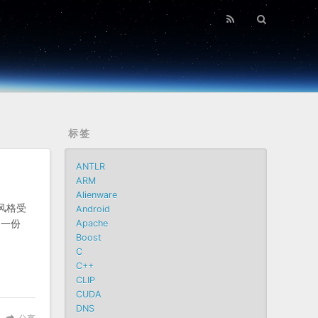
标签
ANTLR
ARM
Alienware
风格受
Android
了一份
Apache
Boost
C
C++
CLIP
CUDA
DNS