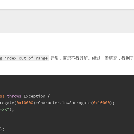
g index out of range
异常，百思不得其解。经过一番研究，得到了
s)
throws
 Exception {
rogate(
0x10000
)+Character.lowSurrogate(
0x10000
);
*xx"
);
);