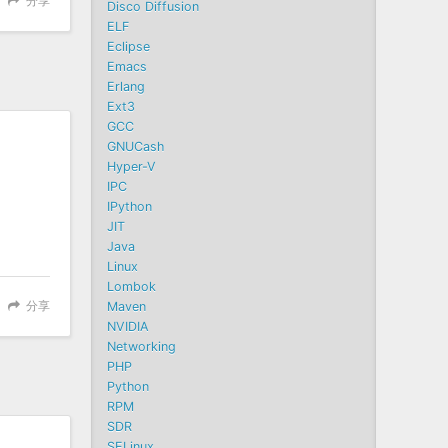
分享
Disco Diffusion
ELF
Eclipse
Emacs
Erlang
Ext3
GCC
GNUCash
Hyper-V
IPC
IPython
JIT
Java
Linux
Lombok
分享
Maven
NVIDIA
Networking
PHP
Python
RPM
SDR
SELinux