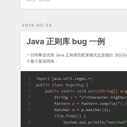
GCC
Linux
2014-03-23
Java 正则库 bug 一例
一日同事尝试用 Java 正则库匹配某模式总是抛出
Strin
个最小复现用例：
import
 java.util.regex.*;
1
public
class
RegexBug
 {
2
public
static
void
main
(String[] arg
3
String
s
=
"x"
+Character.highSur
4
Pattern
p
=
 Pattern.compile(
"(.)
5
Matcher
m
=
 p.matcher(s);
6
if
(m.find()) {
7
            System.out.println(
"matched"
8