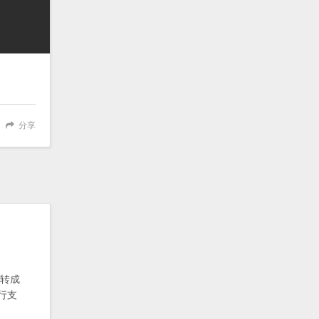
分享
 转成
进行支