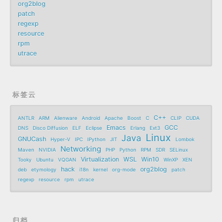
org2blog
patch
regexp
resource
rpm
utrace
标签云
C++
ANTLR
ARM
Alienware
Android
Apache
Boost
C
CLIP
CUDA
Emacs
GCC
DNS
Disco Diffusion
ELF
Eclipse
Erlang
Ext3
Linux
Java
GNUCash
Hyper-V
IPC
IPython
JIT
Lombok
Networking
Maven
NVIDIA
PHP
Python
RPM
SDR
SELinux
Virtualization
WSL
Win10
Tooky
Ubuntu
VQGAN
WinXP
XEN
hack
org2blog
deb
etymology
i18n
kernel
org-mode
patch
regexp
resource
rpm
utrace
归档