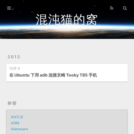
首页
混沌猫的窝
归档
关于
2013
10月 9
在 Ubuntu 下用 adb 连接京崎 Tooky T85 手机
标签
ANTLR
ARM
Alienware