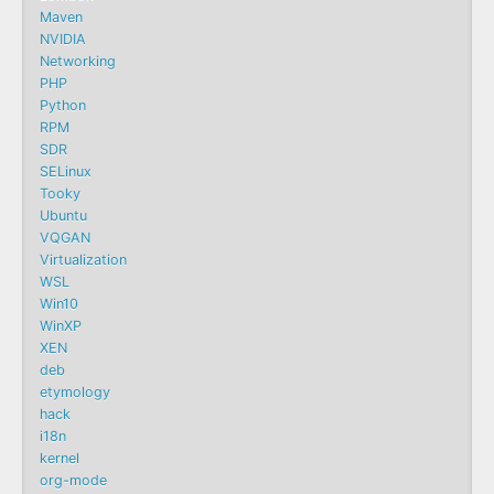
Maven
NVIDIA
Networking
PHP
Python
RPM
SDR
SELinux
Tooky
Ubuntu
VQGAN
Virtualization
WSL
Win10
WinXP
XEN
deb
etymology
hack
i18n
kernel
org-mode