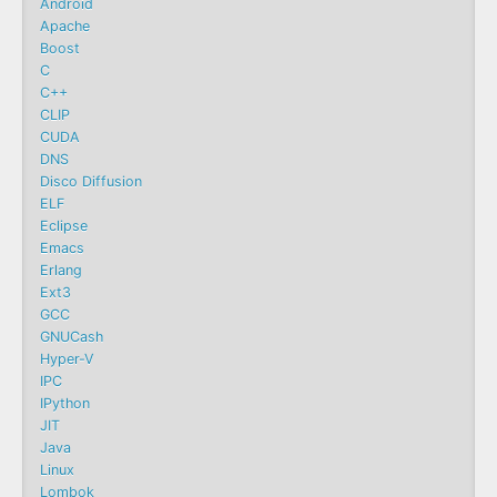
Android
Apache
Boost
C
C++
CLIP
CUDA
DNS
Disco Diffusion
ELF
Eclipse
Emacs
Erlang
Ext3
GCC
GNUCash
Hyper-V
IPC
IPython
JIT
Java
Linux
Lombok