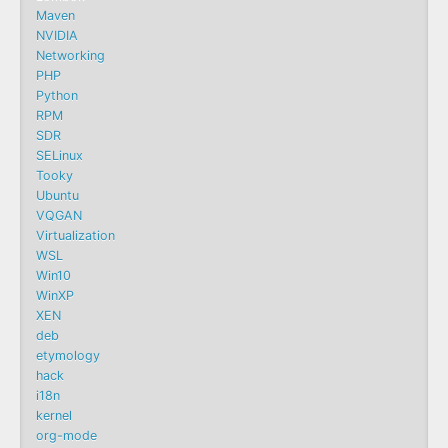
Maven
NVIDIA
Networking
PHP
Python
RPM
SDR
SELinux
Tooky
Ubuntu
VQGAN
Virtualization
WSL
Win10
WinXP
XEN
deb
etymology
hack
i18n
kernel
org-mode