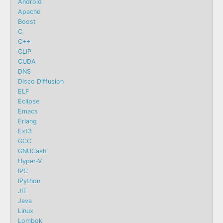
Android
Apache
Boost
C
C++
CLIP
CUDA
DNS
Disco Diffusion
ELF
Eclipse
Emacs
Erlang
Ext3
GCC
GNUCash
Hyper-V
IPC
IPython
JIT
Java
Linux
Lombok