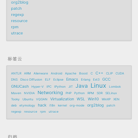
org2blog
patch
regexp
resource
rpm
utrace
标签云
C++
ANTLR
ARM
Alienware
Android
Apache
Boost
C
CLIP
CUDA
Emacs
GCC
DNS
Disco Diffusion
ELF
Eclipse
Erlang
Ext3
Linux
Java
GNUCash
Hyper-V
IPC
IPython
JIT
Lombok
Networking
Maven
NVIDIA
PHP
Python
RPM
SDR
SELinux
Virtualization
WSL
Win10
Tooky
Ubuntu
VQGAN
WinXP
XEN
hack
org2blog
deb
etymology
i18n
kernel
org-mode
patch
regexp
resource
rpm
utrace
归档