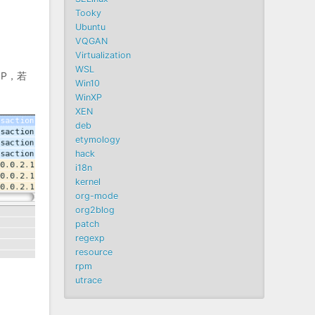
Tooky
Ubuntu
VQGAN
Virtualization
WSL
IP，若
Win10
WinXP
XEN
deb
etymology
hack
i18n
kernel
org-mode
org2blog
patch
regexp
resource
rpm
utrace