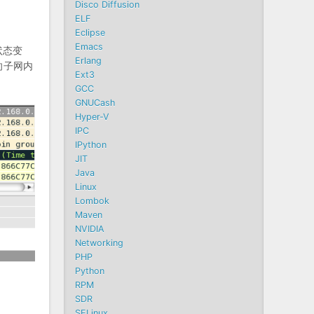
Disco Diffusion
。
ELF
Eclipse
Emacs
状态变
Erlang
来向子网内
Ext3
GCC
GNUCash
Hyper-V
IPC
IPython
JIT
Java
Linux
Lombok
Maven
NVIDIA
Networking
PHP
Python
RPM
SDR
SELinux