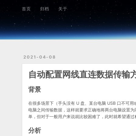
首页
归档
关于
首页
归档
关于
2021-04-08
自动配置网线直连数据传输
背景
在很多场景下（手头没有 U 盘、某台电脑 USB 口不
电脑之间传输数据，这样就要求正确地将两台电脑设置为同
单，但对于一般用户来说就比较困难了，此时就希望通过
分析