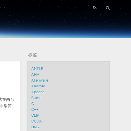
标签
ANTLR
ARM
Alienware
Android
Apache
Boost
式在两台
C
非常简
C++
CLIP
CUDA
DNS