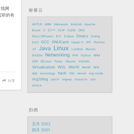
有线网
标签云
监听的有
ANTLR
ARM
Alienware
Android
Apache
C++
Boost
C
CLIP
CUDA
DNS
Emacs
Disco Diffusion
ELF
Eclipse
Erlang
GCC
GNUCash
Ext3
Hyper-V
IPC
IPython
Linux
Java
JIT
Lombok
Maven
Networking
NVIDIA
PHP
Python
RPM
SDR
SELinux
Tooky
Ubuntu
VQGAN
Virtualization
WSL
Win10
WinXP
XEN
hack
deb
etymology
i18n
kernel
org-mode
org2blog
patch
regexp
resource
rpm
分享
utrace
归档
五月 2022
四月 2021