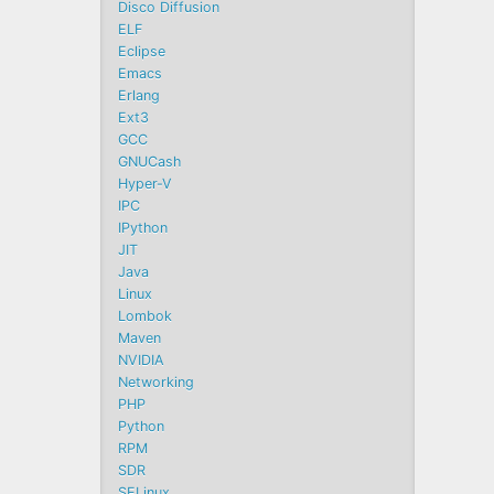
Disco Diffusion
ELF
Eclipse
Emacs
Erlang
Ext3
GCC
GNUCash
Hyper-V
IPC
IPython
JIT
Java
Linux
Lombok
Maven
NVIDIA
Networking
PHP
Python
RPM
SDR
SELinux