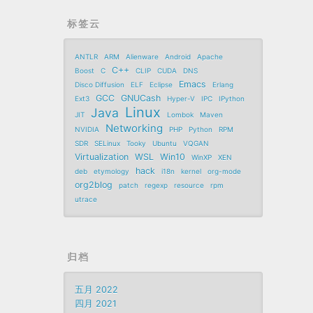
标签云
ANTLR
ARM
Alienware
Android
Apache
C++
Boost
C
CLIP
CUDA
DNS
Emacs
Disco Diffusion
ELF
Eclipse
Erlang
GCC
GNUCash
Ext3
Hyper-V
IPC
IPython
Linux
Java
JIT
Lombok
Maven
Networking
NVIDIA
PHP
Python
RPM
SDR
SELinux
Tooky
Ubuntu
VQGAN
Virtualization
WSL
Win10
WinXP
XEN
hack
deb
etymology
i18n
kernel
org-mode
org2blog
patch
regexp
resource
rpm
utrace
归档
五月 2022
四月 2021