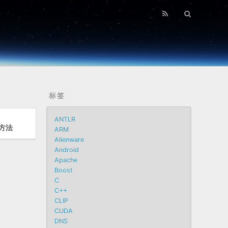
标签
ANTLR
的方法
ARM
Alienware
Android
Apache
Boost
C
C++
CLIP
CUDA
DNS