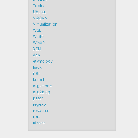
Tooky
Ubuntu
VQGAN
Virtualization
WSL
Win10
WinXP
XEN
deb
etymology
hack
i18n
kernel
org-mode
org2blog
patch
regexp
resource
rpm
utrace