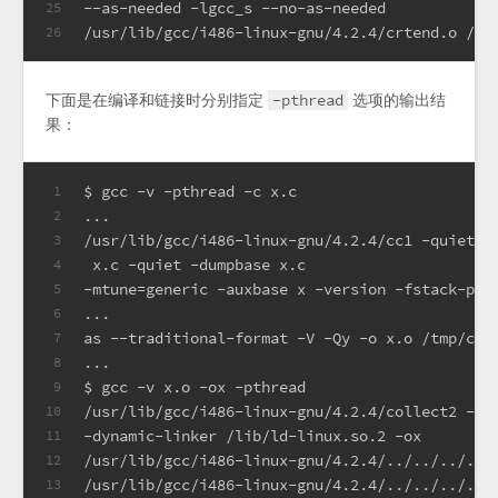
--as-needed -lgcc_s --no-as-needed
25
/usr/lib/gcc/i486-linux-gnu/4.2.4/crtend.o /us
26
下面是在编译和链接时分别指定
-pthread
选项的输出结
果：
$ gcc -v -pthread -c x.c
1
...
2
/usr/lib/gcc/i486-linux-gnu/4.2.4/cc1 -quiet -
3
 x.c -quiet -dumpbase x.c
4
-mtune=generic -auxbase x -version -fstack-pro
5
...
6
as --traditional-format -V -Qy -o x.o /tmp/cc2
7
...
8
$ gcc -v x.o -ox -pthread
9
/usr/lib/gcc/i486-linux-gnu/4.2.4/collect2 --e
10
-dynamic-linker /lib/ld-linux.so.2 -ox
11
/usr/lib/gcc/i486-linux-gnu/4.2.4/../../../../
12
/usr/lib/gcc/i486-linux-gnu/4.2.4/../../../../
13