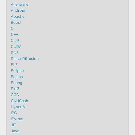
Alienware
Android
Apache
Boost
C
C++
CLIP
CUDA
DNS
Disco Diffusion
ELF
Eclipse
Emacs
Erlang
Ext3
GCC
GNUCash
Hyper-V
IPC
IPython
JIT
Java