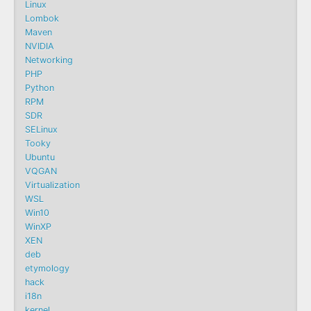
Linux
Lombok
Maven
NVIDIA
Networking
PHP
Python
RPM
SDR
SELinux
Tooky
Ubuntu
VQGAN
Virtualization
WSL
Win10
WinXP
XEN
deb
etymology
hack
i18n
kernel