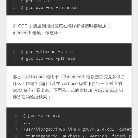
$ gcc -c x.c
1
$ gcc x.o -ox -lpthread
2
而 GCC 手册里则指出应该在编译和链接时都增加
-
pthread
选项，像这样：
$ gcc -pthread -c x.c
1
$ gcc x.o -ox -pthread
2
那么
-pthread
相比于
-lpthread
链接选项究竟多做了
什么工作呢？我们可以在 verbose 模式下执行一下对应的
GCC 命令行看出来。下面是老式的直接加
-lpthread
链
接选项的输出结果：
$ gcc -v -c x.c
1
...
2
/usr/lib/gcc/i486-linux-gnu/4.2.4/cc1 -quiet -
3
-mtune=generic -auxbase x -version -fstack-pro
4