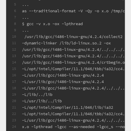
...
5
as --traditional-format -V -Qy -o x.o /tmp/cch
6
...
7
$ gcc -v x.o -ox -lpthread
8
...
9
 /usr/lib/gcc/i486-linux-gnu/4.2.4/collect2 --
10
-dynamic-linker /lib/ld-linux.so.2 -ox
11
/usr/lib/gcc/i486-linux-gnu/4.2.4/../../../../
12
/usr/lib/gcc/i486-linux-gnu/4.2.4/../../../../
13
/usr/lib/gcc/i486-linux-gnu/4.2.4/crtbegin.o
14
-L/opt/intel/Compiler/11.1/046/tbb/ia32/cc4.1.
15
-L/usr/lib/gcc/i486-linux-gnu/4.2.4
16
-L/usr/lib/gcc/i486-linux-gnu/4.2.4
17
-L/usr/lib/gcc/i486-linux-gnu/4.2.4/../../../.
18
-L/lib/../lib
19
-L/usr/lib/../lib
20
-L/opt/intel/Compiler/11.1/046/lib/ia32
21
-L/opt/intel/Compiler/11.1/046/tbb/ia32/cc4.1.
22
-L/usr/lib/gcc/i486-linux-gnu/4.2.4/../../..
23
x.o -lpthread -lgcc --as-needed -lgcc_s --no-a
24