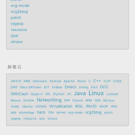
org-mode
org2blog
patch
regexp
resource
rpm
utrace
标签云
C++
ANTLR
ARM
Alienware
Android
Apache
Boost
C
CLIP
CUDA
Emacs
GCC
DNS
Disco Diffusion
ELF
Eclipse
Erlang
Ext3
Linux
Java
GNUCash
Hyper-V
IPC
IPython
JIT
Lombok
Networking
Maven
NVIDIA
PHP
Python
RPM
SDR
SELinux
Virtualization
WSL
Win10
Tooky
Ubuntu
VQGAN
WinXP
XEN
hack
org2blog
deb
etymology
i18n
kernel
org-mode
patch
regexp
resource
rpm
utrace