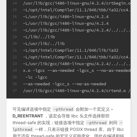
/usr/lib/gcc/i486-linux-gnu/4.2.4/crtbegin.o
14
-L/opt/intel/Compiler/11.1/046/tbb/ia32/cc4.1.
15
-L/usr/lib/gcc/i486-linux-gnu/4.2.4
16
-L/usr/lib/gcc/i486-linux-gnu/4.2.4
17
-L/usr/lib/gcc/i486-linux-gnu/4.2.4/../../../.
18
-L/lib/../lib
19
-L/usr/lib/../lib
20
-L/opt/intel/Compiler/11.1/046/lib/ia32
21
-L/opt/intel/Compiler/11.1/046/tbb/ia32/cc4.1.
22
-L/usr/lib/gcc/i486-linux-gnu/4.2.4/../../..
23
x.o -lgcc --as-needed -lgcc_s --no-as-needed <
24
 -lc -lgcc
25
--as-needed -lgcc_s --no-as-needed
26
/usr/lib/gcc/i486-linux-gnu/4.2.4/crtend.o /us
27
可见编译选项中指定
-pthread
会附加一个宏定义
-
D_REENTRANT
，该宏会导致 libc 头文件选择那些
thread-safe 的实现；链接选项中指定
-pthread
则同
-
lpthread
一样，只表示链接 POSIX thread 库。由于 libc
用于适应 thread-safe 的宏定义可能变化，因此在编译和链