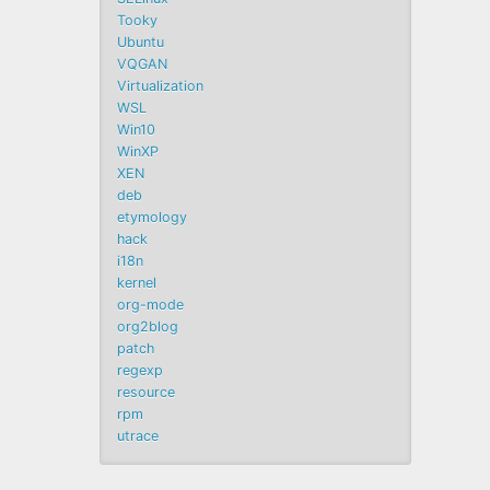
Tooky
Ubuntu
VQGAN
Virtualization
WSL
Win10
WinXP
XEN
deb
etymology
hack
i18n
kernel
org-mode
org2blog
patch
regexp
resource
rpm
utrace