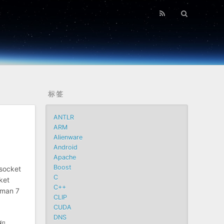
标签
ANTLR
ARM
Alienware
Android
Apache
Boost
cket
C
ket
C++
man 7
CLIP
CUDA
DNS
和