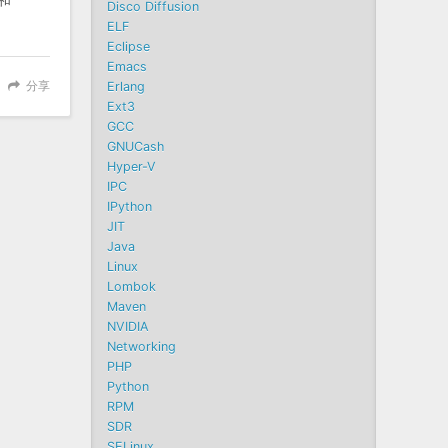
Disco Diffusion
ELF
Eclipse
Emacs
分享
Erlang
Ext3
GCC
GNUCash
Hyper-V
IPC
IPython
JIT
Java
Linux
Lombok
Maven
NVIDIA
Networking
PHP
Python
RPM
SDR
SELinux