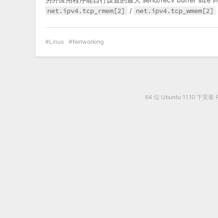
net.ipv4.tcp_rmem[2]
/
net.ipv4.tcp_wmem[2]
Linux
Networking
64 位 Ubuntu 11.10 下安装 