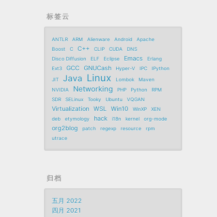
标签云
ANTLR
ARM
Alienware
Android
Apache
C++
Boost
C
CLIP
CUDA
DNS
Emacs
Disco Diffusion
ELF
Eclipse
Erlang
GCC
GNUCash
Ext3
Hyper-V
IPC
IPython
Linux
Java
JIT
Lombok
Maven
Networking
NVIDIA
PHP
Python
RPM
SDR
SELinux
Tooky
Ubuntu
VQGAN
Virtualization
WSL
Win10
WinXP
XEN
hack
deb
etymology
i18n
kernel
org-mode
org2blog
patch
regexp
resource
rpm
utrace
归档
五月 2022
四月 2021