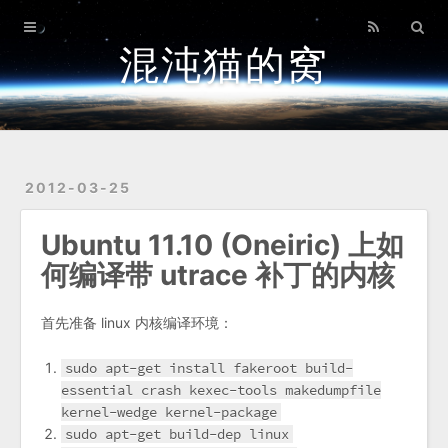
首页
混沌猫的窝
归档
关于
2012-03-25
Ubuntu 11.10 (Oneiric) 上如
何编译带 utrace 补丁的内核
首先准备 linux 内核编译环境：
sudo apt-get install fakeroot build-
essential crash kexec-tools makedumpfile
kernel-wedge kernel-package
sudo apt-get build-dep linux