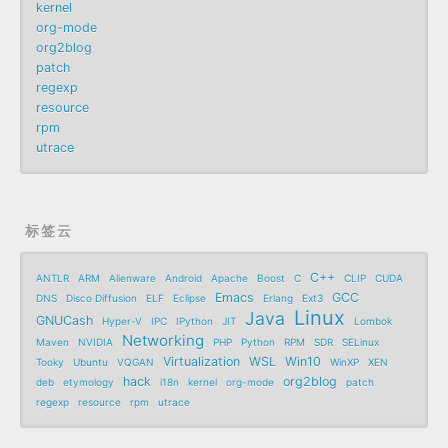
kernel
org-mode
org2blog
patch
regexp
resource
rpm
utrace
标签云
C++
ANTLR
ARM
Alienware
Android
Apache
Boost
C
CLIP
CUDA
Emacs
GCC
DNS
Disco Diffusion
ELF
Eclipse
Erlang
Ext3
Linux
Java
GNUCash
Hyper-V
IPC
IPython
JIT
Lombok
Networking
Maven
NVIDIA
PHP
Python
RPM
SDR
SELinux
Virtualization
WSL
Win10
Tooky
Ubuntu
VQGAN
WinXP
XEN
hack
org2blog
deb
etymology
i18n
kernel
org-mode
patch
regexp
resource
rpm
utrace