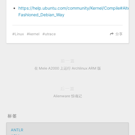
https://help.ubuntu.com/community/Kernel/Compile#Altern
Fashioned_Debian_Way
Linux
kernel
utrace
分享
前一篇
在 Mele A2000 上运行 Archlinux ARM 版
后一篇
Alienware 惊魂记
标签
ANTLR