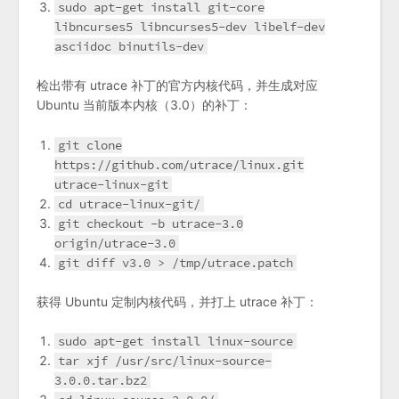
sudo apt-get install git-core
libncurses5 libncurses5-dev libelf-dev
asciidoc binutils-dev
检出带有 utrace 补丁的官方内核代码，并生成对应
Ubuntu 当前版本内核（3.0）的补丁：
git clone
https://github.com/utrace/linux.git
utrace-linux-git
cd utrace-linux-git/
git checkout -b utrace-3.0
origin/utrace-3.0
git diff v3.0 > /tmp/utrace.patch
获得 Ubuntu 定制内核代码，并打上 utrace 补丁：
sudo apt-get install linux-source
tar xjf /usr/src/linux-source-
3.0.0.tar.bz2