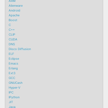
ARM
Alienware
Android
Apache
Boost
C
C++
CLIP
CUDA
DNS
Disco Diffusion
ELF
Eclipse
Emacs
Erlang
Ext3
GCC
GNUCash
Hyper-V
IPC
IPython
JIT
Java