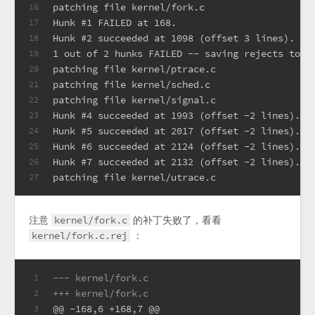
patching file kernel/fork.c
16
Hunk #1 FAILED at 168.
17
Hunk #2 succeeded at 1098 (offset 3 lines).
18
1 out of 2 hunks FAILED -- saving rejects to f
19
patching file kernel/ptrace.c
20
patching file kernel/sched.c
21
patching file kernel/signal.c
22
Hunk #4 succeeded at 1993 (offset -2 lines).
23
Hunk #5 succeeded at 2017 (offset -2 lines).
24
Hunk #6 succeeded at 2124 (offset -2 lines).
25
Hunk #7 succeeded at 2132 (offset -2 lines).
26
patching file kernel/utrace.c
27
注意
kernel/fork.c
的补丁失败了，看看
kernel/fork.c.rej
：
--- kernel/fork.c
1
+++ kernel/fork.c
2
@@ -168,6 +168,7 @@
3