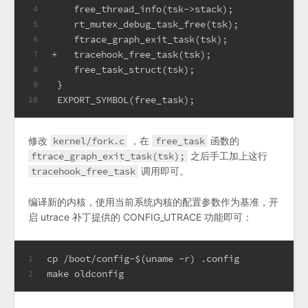
    free_thread_info(tsk->stack);
4
    rt_mutex_debug_task_free(tsk);
5
    ftrace_graph_exit_task(tsk);
6
+   tracehook_free_task(tsk);
7
    free_task_struct(tsk);
8
 }
9
 EXPORT_SYMBOL(free_task);
10
修改
kernel/fork.c
，在
free_task
函数的
ftrace_graph_exit_task(tsk);
之后手工加上这行
tracehook_free_task
调用即可。
编译新的内核，使用当前系统内核的配置参数作为基准，开
启 utrace 补丁提供的 CONFIG_UTRACE 功能即可：
cp /boot/config-$(uname -r) .config
1
make oldconfig
2