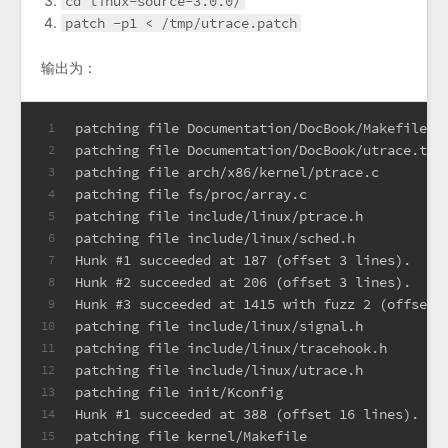
cd linux-source-3.0.0/
patch -p1 < /tmp/utrace.patch
输出为：
patching file Documentation/DocBook/Makefile
1
patching file Documentation/DocBook/utrace.tmp
2
patching file arch/x86/kernel/ptrace.c
3
patching file fs/proc/array.c
4
patching file include/linux/ptrace.h
5
patching file include/linux/sched.h
6
Hunk #1 succeeded at 187 (offset 3 lines).
7
Hunk #2 succeeded at 206 (offset 3 lines).
8
Hunk #3 succeeded at 1415 with fuzz 2 (offset 
9
patching file include/linux/signal.h
10
patching file include/linux/tracehook.h
11
patching file include/linux/utrace.h
12
patching file init/Kconfig
13
Hunk #1 succeeded at 388 (offset 16 lines).
14
patching file kernel/Makefile
15