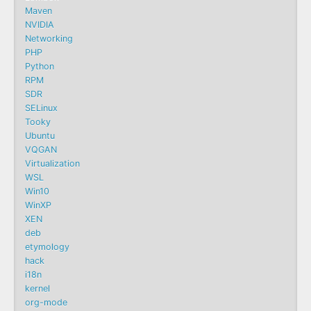
Maven
NVIDIA
Networking
PHP
Python
RPM
SDR
SELinux
Tooky
Ubuntu
VQGAN
Virtualization
WSL
Win10
WinXP
XEN
deb
etymology
hack
i18n
kernel
org-mode