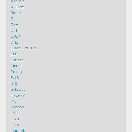
Android
Apache
Boost
C
C++
CLIP
CUDA
DNS
Disco Diffusion
ELF
Eclipse
Emacs
Erlang
Ext3
GCC
GNUCash
Hyper-V
IPC
IPython
JIT
Java
Linux
Lombok