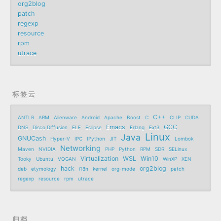
org2blog
patch
regexp
resource
rpm
utrace
标签云
C++
ANTLR
ARM
Alienware
Android
Apache
Boost
C
CLIP
CUDA
Emacs
GCC
DNS
Disco Diffusion
ELF
Eclipse
Erlang
Ext3
Linux
Java
GNUCash
Hyper-V
IPC
IPython
JIT
Lombok
Networking
Maven
NVIDIA
PHP
Python
RPM
SDR
SELinux
Virtualization
WSL
Win10
Tooky
Ubuntu
VQGAN
WinXP
XEN
hack
org2blog
deb
etymology
i18n
kernel
org-mode
patch
regexp
resource
rpm
utrace
归档